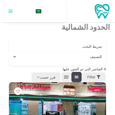
خطي
لى
السعودية
لمحتوى
الحدود الشمالية
شريط البحث
التصنيف
4
العناصر التي تم العثور عليها
Filter
فرز حسب
مشهور