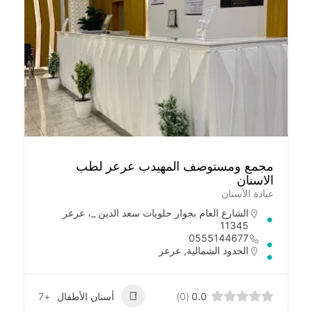
مجمع ومستوصف المهيدب عرعر لطب
الاسنان
عيادة الأسنان
الشارع العام بجوار حلويات سعد الدين _، عرعر
11345
0555144677
الحدود الشمالية
,
عرعر
0.0
(0)
أسنان الأطفال
+7