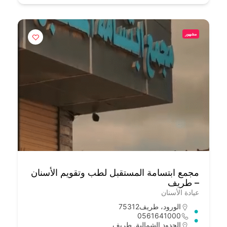
مشهور
مجمع ابتسامة المستقبل لطب وتقويم الأسنان
– طريف
عيادة الأسنان
الورود، طريف‎ 75312
0561641000
الحدود الشمالية
,
طريف