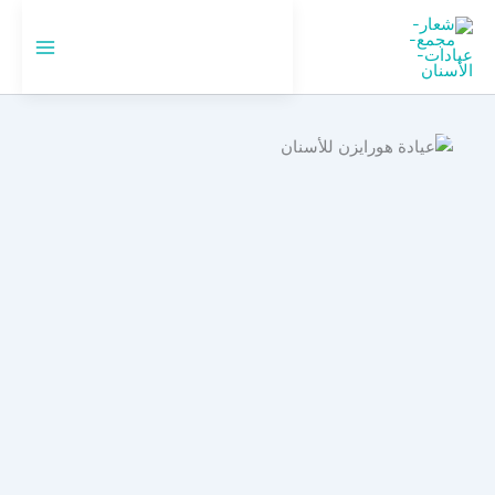
خطي
لى
🇸🇦
السعودية
لمحتوى