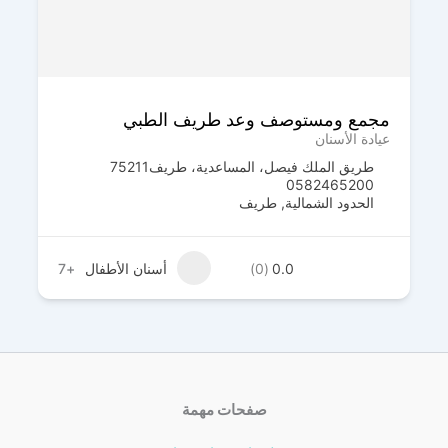
عد طريف الطبي
مجمع ابتسامة المستقبل 
– طريف
عيادة الأسنان
ساعدية، طريف‎ 75211
الورود، طريف‎ 75312
يف
0561641000
الحدود الشمالية
,
طريف
أسنان الأطفال
+7
(0)
0.0
صفحات مهمة