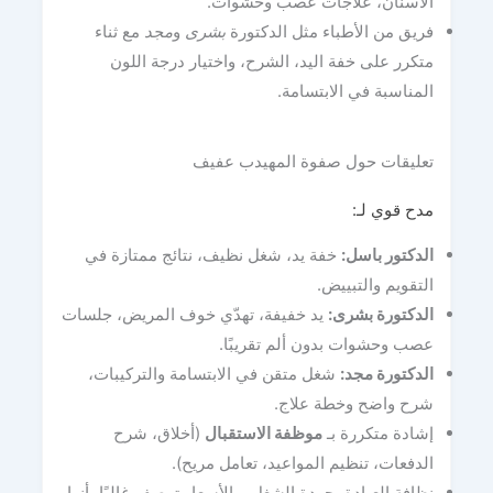
الأسنان، علاجات عصب وحشوات.
فريق من الأطباء مثل الدكتورة
بشرى
و
مجد
مع ثناء
متكرر على خفة اليد، الشرح، واختيار درجة اللون
المناسبة في الابتسامة.
تعليقات حول صفوة المهيدب عفيف
مدح قوي لـ:
الدكتور باسل
:
خفة يد، شغل نظيف، نتائج ممتازة في
التقويم والتبييض.
الدكتورة بشرى
:
يد خفيفة، تهدّي خوف المريض، جلسات
عصب وحشوات بدون ألم تقريبًا.
الدكتورة مجد
:
شغل متقن في الابتسامة والتركيبات،
شرح واضح وخطة علاج.
إشادة متكررة بـ
موظفة الاستقبال
(أخلاق، شرح
الدفعات، تنظيم المواعيد، تعامل مريح).
نظافة العيادة، جودة الشغل، والأسعار توصف غالبًا بأنها