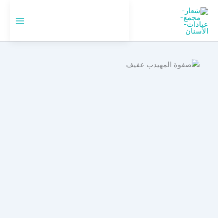
خطي
لى
🇸🇦
السعودية
لمحتوى