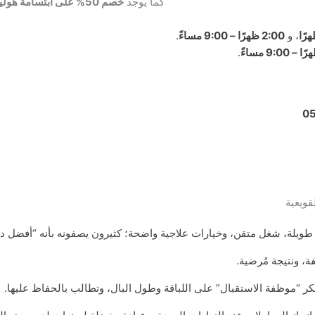
كما يوجد
خصم 50% على ابتسامة هوليود
، و
2:00
ظهرًا – 9:00 مساءً
.
.
0
قويعية
 طويلة، شغل متقن، وخيارات علاجية واضحة؛ كثيرون يصفونه بأنه “أفضل دكت
ة، ونتيجة مُرضية.
كر “موظفة الاستقبال” على اللباقة وطول البال، وتطالب بالحفاظ عليها.