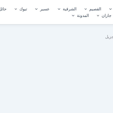
القصيم
الشرقية
عسير
تبوك
حائل
جازان
المدونة