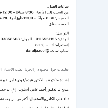
ساعات العمل
:
من السبت إلى الأربعاء:
8:30
صباحًا – 12:00 ظهرًا
الخميس:
8:30
صباحًا – 12:00 ظهرًا، و 2:00 ظهرًا – 9:00 مساءً
الجمعة:
مغلق
.
التواصل
:
الهاتف:
0116551155
– الجوال:
503858568
إنستغرام: daraljazeel
سناب شات:
@daraljazeel
تعليقات حول مجمع دار الجزيل لطب الاسنان ال
إشادة متكرّرة بـ
الدكتور عبده/عبدو عامر
: خبرة
مديح لـ
الدكتور أحمد عامر
: أسلوب راقٍ، يد خفيف
ثناء على
الكادر والاستقبال
: أكثر من مراجعة تش