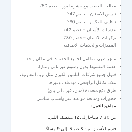
معالجة العصب مع حشوة ليزر – خصم 50٪
تبييض الأسنان – خصم 47٪
تنظيف للفكين – خصم 60٪
عدسات الأسنان – خصم 42٪
تركيبات الأسنان – خصم 30٪
المميزات والخدمات الإضافية
متجر طبي متكامل لجميع الخدمات في مكان واحد.
خدمة التقسيط بدون رسوم عبر تابي وتمارا.
قبول جميع شركات التأمين الكبرى مثل بوبا، التعاونية،
ملاذ، تكافل الراجحي، ميدغلف وغيرها.
طرق دفع متعددة (مدى، فيزا، أبل باي).
حجوزات ومتابعة مواعيد عبر واتساب مباشر.
مواعيد العمل:
من 7:30 صباحًا إلى 12 منتصف الليل.
قسم الأسنان: من 8 صباحًا إلى 9 مساءً.