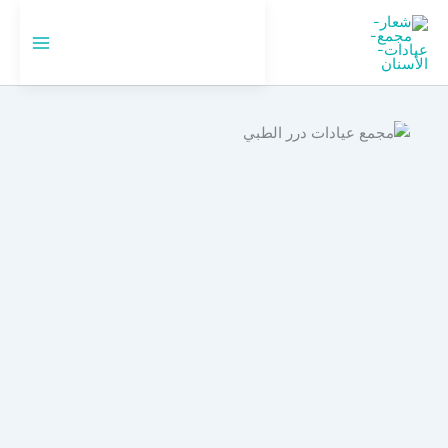
خطي
لى
🇸🇦
السعودية
لمحتوى