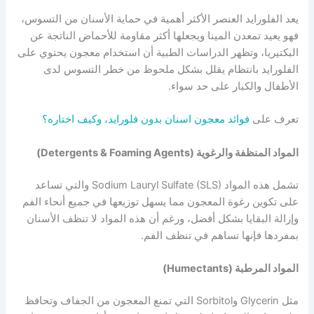
يعد الفلورايد العنصر الأكثر أهمية في حماية الأسنان من التسوس،
فهو يعيد تمعدن المينا ويجعلها أكثر مقاومة للأحماض الناتجة عن
البكتيريا، وتظهر الدراسات الطبية أن استخدام معجون يحتوي على
الفلورايد بانتظام يقلل بشكل ملحوظ من خطر التسوس لدى
الأطفال والكبار على حد سواء.
تعرف على
فوائد معجون اسنان بدون فلورايد، وكيف اختاره؟
المواد المنظفة والرغوية (Detergents & Foaming Agents)
تشمل هذه المواد Sodium Lauryl Sulfate (SLS) والتي تساعد
على تكوين رغوة المعجون مما يسهل توزيعها في جميع أنحاء الفم
وإزالة البقايا بشكل أفضل، ورغم أن هذه المواد لا تنظف الأسنان
بمفردها فإنها تساهم في تنظف الفم.
المواد المرطبة (Humectants)
مثل Glycerin وSorbitol التي تمنع المعجون من الجفاف وتحافظ