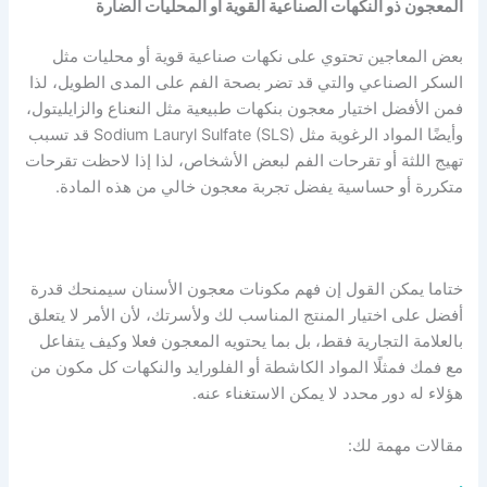
المعجون ذو النكهات الصناعية القوية أو المحليات الضارة
بعض المعاجين تحتوي على نكهات صناعية قوية أو محليات مثل
السكر الصناعي والتي قد تضر بصحة الفم على المدى الطويل، لذا
فمن الأفضل اختيار معجون بنكهات طبيعية مثل النعناع والزايليتول،
وأيضًا المواد الرغوية مثل Sodium Lauryl Sulfate (SLS) قد تسبب
تهيج اللثة أو تقرحات الفم لبعض الأشخاص، لذا إذا لاحظت تقرحات
متكررة أو حساسية يفضل تجربة معجون خالي من هذه المادة.
ختاما يمكن القول إن فهم مكونات معجون الأسنان سيمنحك قدرة
أفضل على اختيار المنتج المناسب لك ولأسرتك، لأن الأمر لا يتعلق
بالعلامة التجارية فقط، بل بما يحتويه المعجون فعلا وكيف يتفاعل
مع فمك فمثلًا المواد الكاشطة أو الفلورايد والنكهات كل مكون من
هؤلاء له دور محدد لا يمكن الاستغناء عنه.
مقالات مهمة لك: