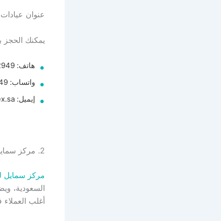
عنوان عيادات 
يمكنك الحجز بإ
هاتف: 920012949
واتساب: 920012949
إيميل: info@dentex.sa
2. مركز سمايل لطب وتجميل الأسنان
مركز سمايل ل
السعودية، وي
أغلب العملاء ف