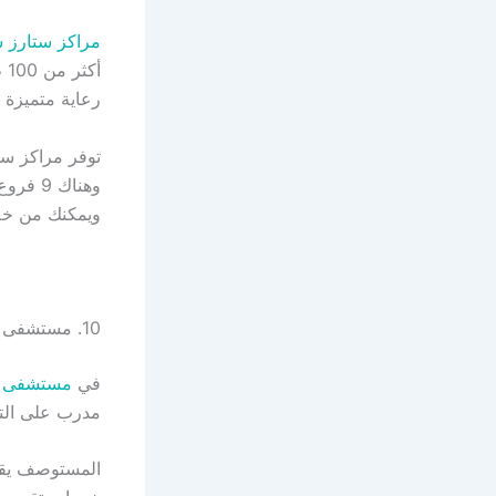
مراكز ستارز 
أك
رعاية متميزة
توفر مراكز ستا
وهناك 
ويمكنك من خ
10. مستشفى الدكتور عواض البشري
في
مستشفى ا
مدرب على التع
المستوصف يقدم