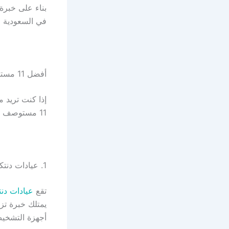
بناء على خبرة 
في السعودية م
أفضل 11 مستوصف اسنان للاطفال في السعودية
إذا كنت تريد
11 مستوصف في أماكن متفرقة في المملكة حتى تختار منهم ما يناسبك:
1. عيادات دنتكس (Dentex)
تقع
عيادات دن
أجهزة التشخيص