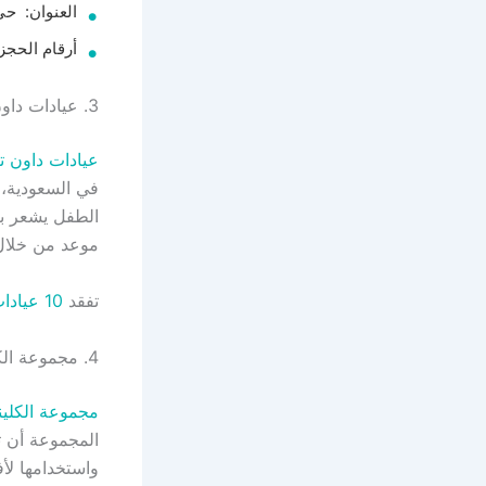
العنوان: حي
أرقام الحجز هي 8001242255 أو
3. عيادات داون تاون – الرياض
عيادات داون ت
في السعودية، 
موعد من خلال ذلك ا
تفقد
10 عيادات تبييض الاسنان في الرياض بتقييمات عالية
4. مجموعة الكلينكس
مجموعة الكلي
المجموعة أن 
واستخدامها لأ