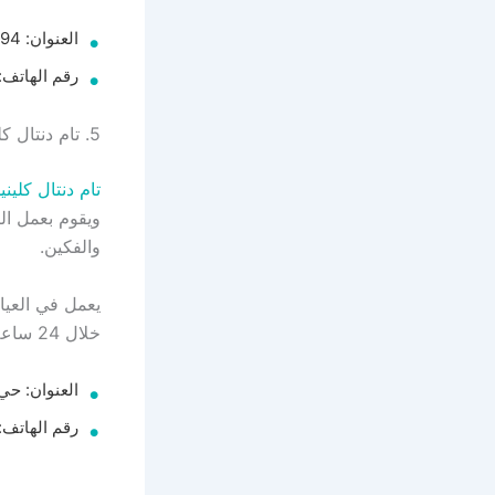
العنوان: 4294 شارع الأمير محمد بن عبد العزيز، حي العليا، الرياض.
رقم الهاتف: 66114651919
5. تام دنتال كلينيك
تام دنتال كليني
ويقوم بعمل الت
والفكين.
يعمل في العيا
خلال 24 ساعة.
العنوان: حي الشاطئ
رقم الهاتف: 20033363