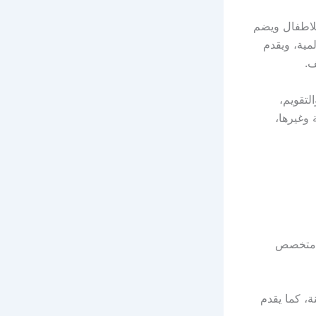
لاطفال ويضم
لمية، ويقدم
ف.
لتقويم،
ة وغيرها،
 متخصص
، كما يقدم