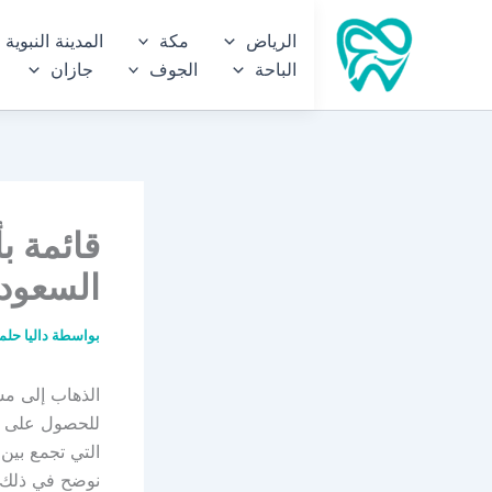
خطي
الرياض
مكة
المدينة النبوية
لى
الباحة
الجوف
جازان
لمحتوى
السعودي
بواسطة
داليا حل
الذهاب إلى م
للحصول على أس
التي تجمع بين