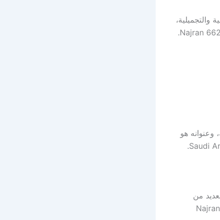
 والتجميلية،
 وعنوانه هو
عديد من
 وهو شارع الملك خالد, Najran 66252,