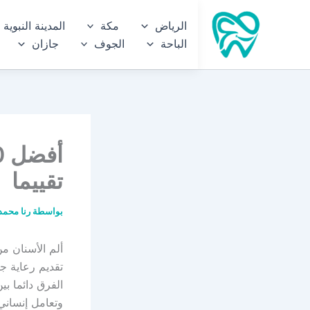
خطي
الرياض
مكة
المدينة النبوية
لى
الباحة
الجوف
جازان
لمحتوى
تقييما
بواسطة
رنا محمد
ألم الأسنان م
تقديم رعاية ج
الفرق دائما ب
وتعامل إنسان