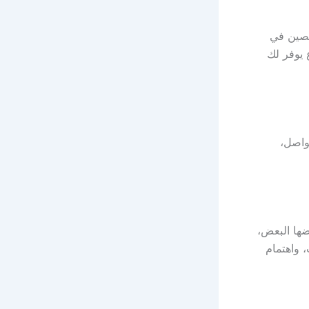
صصين في
 يوفر لك
Googl أو صفحات التواصل،
ضها البعض،
 واهتمام