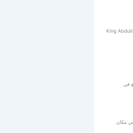
مختلف تخصصات طب الأسنان، وعنوانه هو King Abdullah Rd,
ع في
في مكان