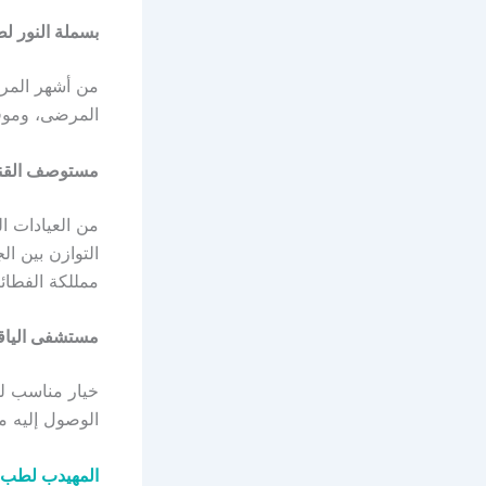
بسملة النور ل
من أشهر المرا
المرضى، وموقعه بالتحديد في Arabia
مستوصف القنا
من العيادات ا
التوازن بين ا
ممللكة الفطائر،,  66251, Saudi
مستشفى الياق
خيار مناسب لل
الوصول إليه من خلال عنوانه وهو 
المهيدب لطب ا