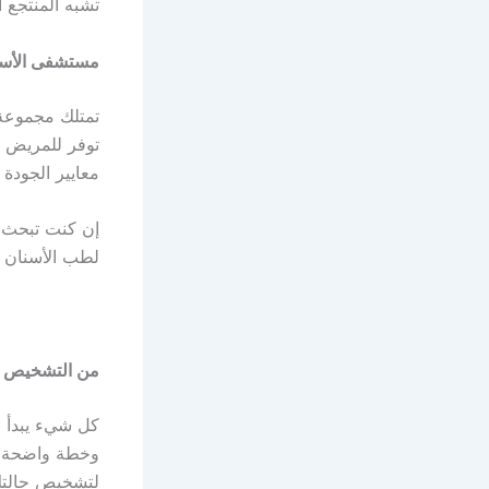
تشبه المنتجع 
مستشفى الأسن
تمتلك مجموعة
توفر للمريض س
معايير الجودة
إن كنت تبحث ع
لطب الأسنان 
من التشخيص إل
كل شيء يبدأ ل
وخطة واضحة ا
لتشخيص حالتك