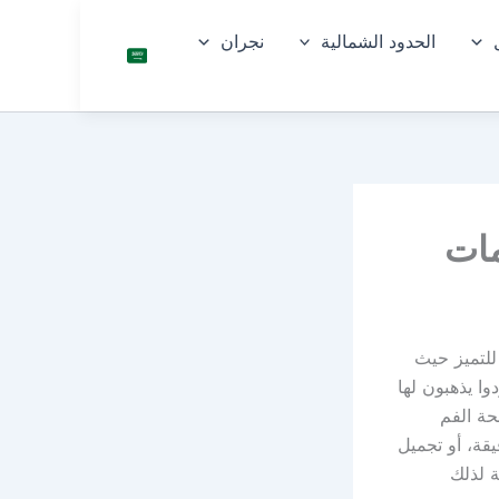
الحدود الشمالية
نجران
السعو
دية
مات
لتميز حيث
وا يذهبون لها
حة الفم
ة، أو تجميل
ة لذلك