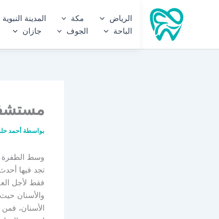
خطي
الرياض
مكة
المدينة النبوية
لى
الباحة
الجوف
جازان
لمحتوى
مستشفى 
بواسطة
أحمد حل
وسط الطفرة ا
تجد فيها أحدث 
فقط لأجل العل
والأسنان حيث
الأسنان، فمن ا