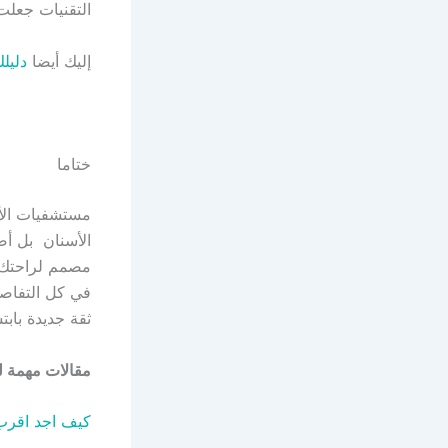
التقنيات جعلت 
إليك أيضا
دليلك إ
ختاما
مستشفيات الأس
الأسنان بل أص
مصمم لراحتك 
في كل التفاصي
ثقة جديدة بابت
مقالات مهمة ل
كيف اجد اقرب