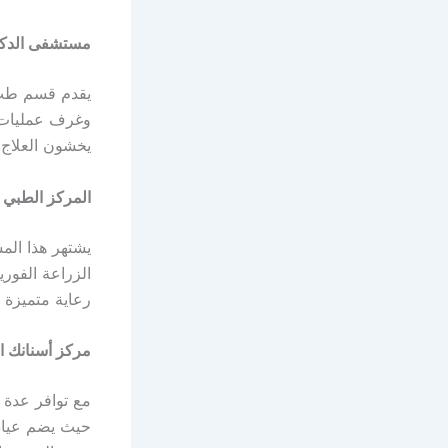
مستشفى الدكت
يقدم قسم طب ا
وغرف عمليات م
يخشون العلاج.
المركز الطبي الد
يشتهر هذا الم
الزراعة الفور
رعاية متميزة و
مركز أسنانك ا
مع توافر عدة 
حيث يضم عياد