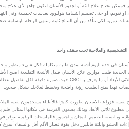
 فممكن تحتاج علاج للثة أو لجذور الأسنان لتكون جاهز لأي علاج م
 أو تقويم، أو حتى تصميم ابتسامة هوليوود بعدسات تجميلية وفي النهاي
ات دورية لكي تتأكد من أن النتائج ثابتة وتنتهي الرحلة بابتسامة صح
 التشخيصية والعلاجية تحت سقف واحد
سنان في جدة اليوم أشبه بمدن طبية متكاملة فكل شيء متطور و
 الجديدة قلبت موازين علاج الأسنان فبدل الأشعة التقليدية اصبح الأط
على التصوير ثلاثي الأبعاد أو ما يعرف بـCBCT حيث صورة دقيقة لكل تفاصي
أعصاب فهذا يمنح الطبيب رؤية واضحة ويخطط لعلاجك بشكل صحيح.
ج نفسه فزراعة الأسنان تطورت كثيرًا فالأطباء يستخدمون تقنية الملاح
 مطبوع ثلاثي الأبعاد وبذلك يضعون الغرسة في مكانها المثالي فلم ي
ئية وبالنسبة لتصميم التيجان والجسور فالماسحات الرقمية تتوفر ف
ات الحشو واللثة فالليزر دخل بقوة فصار الألم أقل والشفاء أسرع ك