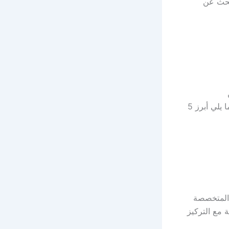
بحث عن
المستشفيات والمراكز المتميزة التي تقدم خدماتها وفق أعلى المعايير العالمية. وفيما يلي أبرز 5
 المتخصصة
 مع التركيز