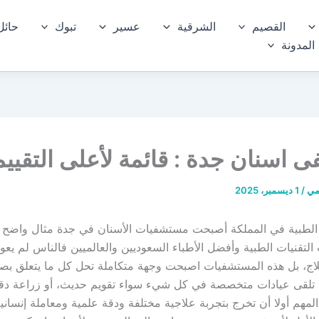
القصيم
الشرقية
عسير
تبوك
حائل
المدونة
اسنان جدة : قائمة لأعلى التقيي
مي
/
1 ديسمبر، 2025
لطبية في المملكة أصبحت مستشفيات الأسنان في جدة مثال واضح ل
التقنيات الطبية وأفضل الأطباء السعوديين والعالميين فالناس لم يعود
اج، بل هذه المستشفيات اصبحت وجهة متكاملة تحل كل ما يتعلق بص
 تلقى عيادات متخصصة في كل شيء سواء تقويم حديث، أو زراعة دقيق
لمهم أولا أن تخرج بتجربة علاجية مختلفة ودقة علمية ومعاملة إنساني