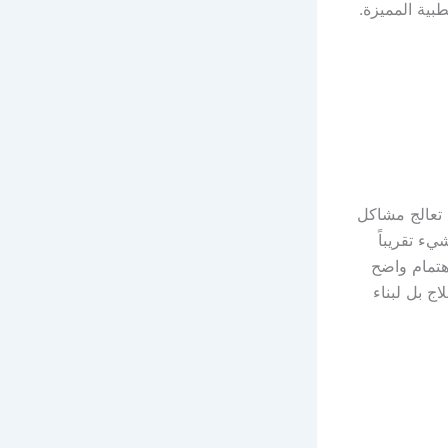
بية المميزة.
 تعالج مشاكل
يء تقريباً
تمام واضح
ج بل لبناء