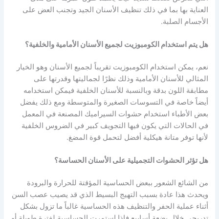
العناية بها بما في ذلك تنظيف الأسنان الجيد وتجنب العض على
الأجسام الصلبة.
هل يتم استخدام الكومبوزيت لجميع الأسنان الأمامية والخلفية؟
نعم، يمكن استخدام الكومبوزيت تقريباً لجميع الأسنان وهو الخيار
المثالي للأسنان الأمامية وذلك نظرًا لجماليتها وقدرتها على
مطابقة اللون بدقة وبالنسبة للأسنان الخلفية فيمكن استخدامه
أيضاً خاصة في التسوسات الصغيرة والمتوسطة ومع ذلك يفضل
بعض الأطباء استخدام حشوات السيراميك المصنعة في المعمل
في الحالات التي يكون فيها التجويف كبير في الضروس الخلفية
لأنها توفر متانة هيكلية أفضل لتحمل قوة المضغ.
هل تؤثر الحشوات التجميلية على الأسنان الحساسة؟
من الشائع الشعور ببعض الحساسية المؤقتة للحرارة والبرودة
ويحدث هذا عادة بسبب التهيج البسيط الذي قد يصيب عصب السن
أثناء عملية الحفر والتنظيف هذه الحساسية غالباً ما تزول بشكل
تدريجي خلال بضعة أسابيع فإذا استمرت الحساسية لفترة طويلة أو