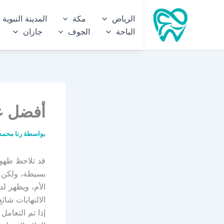
خطي
الرياض
مكة
المدينة النبوية
لى
الباحة
الجوف
جازان
لمحتوى
أفضل عل
بواسطة
رنا محمد
قد تلاحظ ظهور
بسيطة، ولكن م
الأم، ويظهر ل
الالتهابات شائ
إذا تم التعام