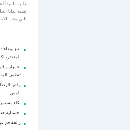
غالبا ما تبدأ 
تشبه بقايا ال
التي يجب الانتبا
بقع بيضاء د
المتخثر، لكن
احمرار والت
تنظيف المنط
رفض الرضاعة
المص.
بكاء مستمر 
احتمالية حد
رائحة فم غي