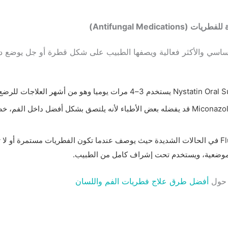
Antifungal Medications)
أساسي والأكثر فعالية ويصفها الطبيب على شكل قطرة أو جل يوضع دا
م 3–4 مرات يوميا وهو من أشهر العلاجات للرضع.
Miconazole Oral Gel قد يفضله بعض الأطباء لأنه يلتصق بشكل أفضل داخل الف
Fluconazole في الحالات الشديدة حيث يوصف عندما تكون الفطريات مستمرة أو ل
لموضعية، ويستخدم تحت إشراف كامل من الطبيب.
ل حول
أفضل طرق علاج فطريات الفم واللسان