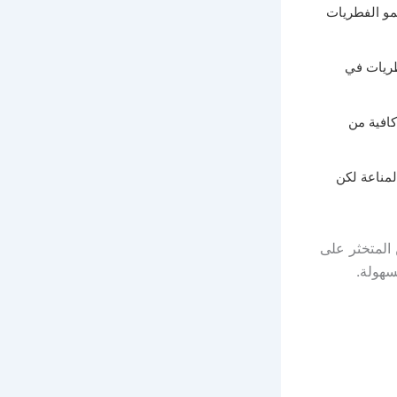
نمو الفطريات
فطريات في
افية من
لمناعة لكن
 المتخثر على
سهولة.