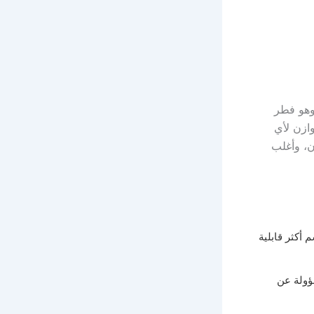
فم عند الأطفال نتيجة زيادة نمو فطر يسمى Candida Albicans، وهو فطر
وازن لأي
ن، وأغلب
أكثر قابلية
سؤولة عن