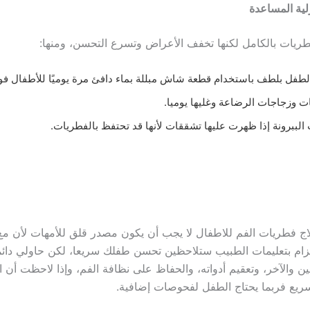
لية المساعدة
لفطريات بالكامل لكنها تخفف الأعراض وتسرع التحسن، ومنها:
فل بلطف باستخدام قطعة شاش مبللة بماء دافئ مرة يوميًا للأطفال فوق 3 أشه
ات وزجاجات الرضاعة وغليها يوميا.
 الببرونة إذا ظهرت عليها تشققات لأنها قد تحتفظ بالفطريات.
اج فطريات الفم للاطفال لا يجب أن يكون مصدر قلق للأمهات لأن مع 
تزام بتعليمات الطبيب ستلاحظين تحسن طفلك سريعا، لكن حاولي دائم
ين والآخر، وتعقيم أدواته، والحفاظ على نظافة الفم، وإذا لاحظت أن 
ريع فربما يحتاج الطفل لفحوصات إضافية.