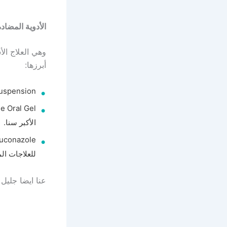
الأدوية المضادة للفطريات (
وهي العلاج ال
أبرزها:
Nystatin Oral Suspension يستخد
الأكبر سنا.
للعلاجات ا
عنا ايضا جلي