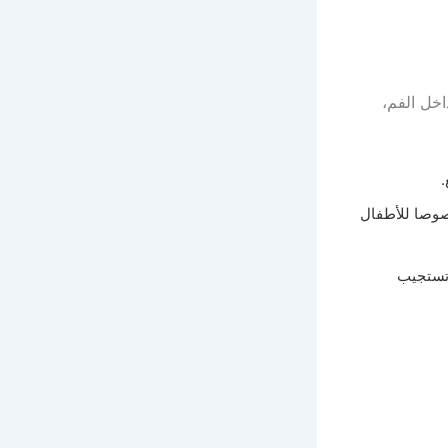
خل الفم،
م، خصوصا للأطفال
ا تستجيب