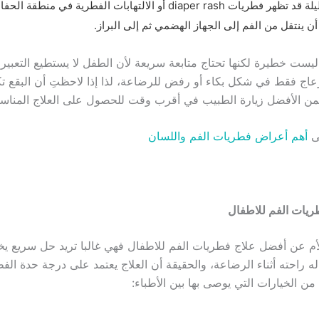
مع حالات قليلة قد تظهر فطريات diaper rash أو الالتهابات الفطرية في 
ن ينتقل من الفم إلى الجهاز الهضمي ثم إلى البراز.
يست خطيرة لكنها تحتاج متابعة سريعة لأن الطفل لا يستطيع التعبير 
زعاج فقط في شكل بكاء أو رفض للرضاعة، لذا إذا لاحظتِ أن البقع تكب
فمن الأفضل زيارة الطبيب في أقرب وقت للحصول على العلاج المناس
ى
أهم أعراض فطريات الفم واللسان
يات الفم للاطفال
أم عن أفضل علاج فطريات الفم للاطفال فهي غالبا تريد حل سريع ي
له راحته أثناء الرضاعة، والحقيقة أن العلاج يعتمد على درجة حدة ال
ن الخيارات التي يوصى بها بين الأطباء: