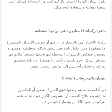
القرار بشأن المادة الأنسب لك لتمكينك من استعادة قدرتك على
المضغ بفعالية واستعادة ابتسامتك.
ما هي تركيبات الاسنان وما هي انواعها المختلفة
تركيبة الاسنان هي باختصار فن ترميم أو تعويض الأسنان المتضررة
أو المفقودة وهي حلول ثابتة تعيد للسن شكله، ووظيفته، ومظهره
الطبيعي فبعكس الحشوات البسيطة يتم صنعها خصيصاً لتلائم فم
المريض بشكل تام و تلتحم بالأسنان المتبقية أو باللثة وتنقسم
التركيبات بشكل أساسي إلى نوعين رئيسيين وهما:
التيجان والمعروفة بـ Crowns
هي أغلفة صلبة يتم وضعها فوق السن المتضرر أو المكسور
لحمايته بعد علاج العصب أو التسوس الكبير حيث تحيط هذه
التركيبة بالسن بالكامل وتعمل كخوذة واقية.