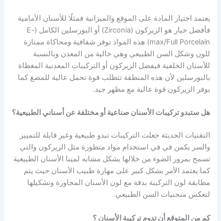
يعتمد اختيار المادة على الموقع والميزانية فمثلًا للأسنان الأمامية
فأفضل خيار هو الزيركون (Zirconia) أو البورسلين الكامل (E-
max/Full Porcelain) هذه المواد توفر شفافية ومحاكاة ممتازة
للون وشكل السن الطبيعي وهي خالية من المعدن وبالنسبة
للأسنان الخلفية فيفضل الزيركون أو التركيبات المعدنية المغطاة
بالبورسلين لأن هذه المنطقة تتطلب قوة تحمل عالية للمضغ كما
يوفر الزيركون قوة عالية مع مظهر جيد.
هل ستبدو تركيبات الأسنان صناعية أو مختلفة عن أسناني الطبيعية؟
التقنيات الحديثة جعلت التركيبات تبدو طبيعية وغير قابلة للتمييز
والسر يكمن في في استخدام مواد متطورة مثل الزيركون والتي
تسمح بمرور الضوء من خلالها بشكل مشابه لمينا الأسنان الطبيعية
كما يعتمد الأمر بشكل كبير على مهارة طبيب الأسنان حيث يتم
مطابقة لون التركيبة بدقة مع لون الأسنان المجاورة وتشكيلها
لتعكس منحنيات السن الطبيعي.
كم من المتوقع أن تدوم تركيبة الأسنان ؟