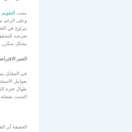
مثبت
التقويم
وعلى الرغم من
تعرضه للتشقق أ
بشكل متكرر قد
العمر الافتراض
في المقابل يتم
بعوامل الاستخ
طوال فترة التث
السبب يفضله ك
الحقيقة أن ال