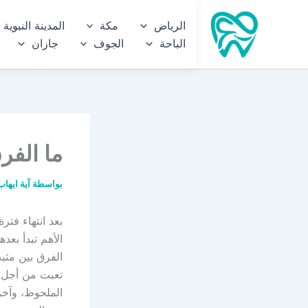
خطي
الرياض
مكة
المدينة النبوية
لى
الباحة
الجوف
جازان
لمحتوى
ما الفر
بواسطة
آية ايها
بعد انتهاء فتر
الأهم تبدأ بعد
الفرق بين مثب
تعبت من أجل 
الملحوظ، وآخر