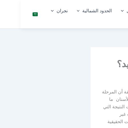
الحدود الشمالية
نجران
السعو
دية
د؟
قة أن المرحلة
لأسنان ما
النتيجة التي
غير
ت الحقيقية