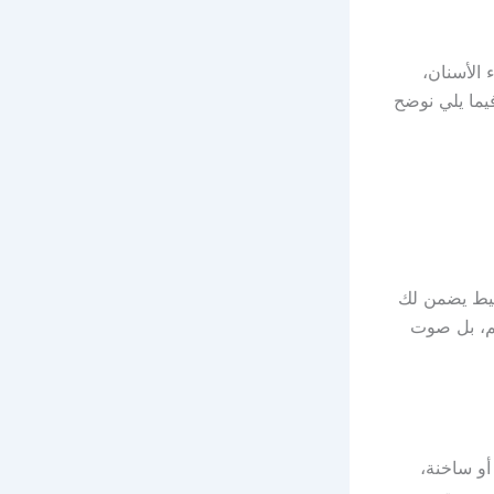
 الأسنان،
يما يلي نوضح
سيط يضمن لك
لم، بل صوت
أو ساخنة،