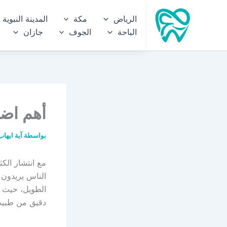
خطي
الرياض
مكة
المدينة النبوية
لى
الباحة
الجوف
جازان
لمحتوى
أهم اضر
بواسطة
آية ايها
مع انتشار الكث
الناس يريدون 
الطويل، حيث ي
دقيق من طبيب