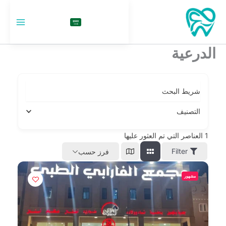
خطي
لى
السعودية
لمحتوى
الدرعية
شريط البحث
التصنيف
1
العناصر التي تم العثور عليها
Filter
فرز حسب
مشهور