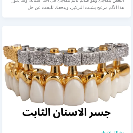
البعض يتفاجئ وهو صائم بألم مفاجئ في أحد أسنانه، وقد يكون
هذا الألم مزعج يشتت التركيز، ويدفعك للبحث عن حل
مشاكل الاسنان