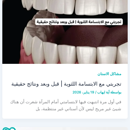
مشاكل الاسنان
تجربتي مع الابتسامة اللثوية | قبل وبعد ونتائج حقيقية
بواسطة
آية ايهاب
/
19 يناير، 2026
في أول مرة انتبهت فيها لابتسامتي أمام المرآة شعرت أن هناك
شيئ غير مريح ليس لأن أسناني غير منتظمة، بل