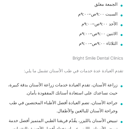
الجمعة مغلق
السبت ٩:٠٠ص–٩:٠٠م
الأحد ٩:٠٠ص–٩:٠٠م
الاثنين ٩:٠٠ص–٩:٠٠م
الثلاثاء ٩:٠٠ص–٩:٠٠م
Bright Smile Dental Clinics
تقدم العيادة عدة خدمات في طب الأسنان تشمل ما يلي:
زراعة الأسنان، تقدم العيادة خدمات زراعة الأسنان بدقة كبيرة،
حيث نساعدك على استعادة أسنانك المفقودة بأمان.
جراحة الأسنان، تضم العيادة أفضل الأطباء المختصين في طب
وجراحة الأسنان للبالغين والأطفال.
تبييض الأسنان بالليزر، يقُدّم فريقنا الطبي المتميز أفضل خدمة
تبييض الأسنان بالليزر عبر استخدام أفضل الأجهزة والتقنيات