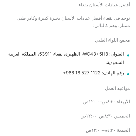
أفضل عيادات الأسنان بقعاء
توجد في بقعاء أفضل عيادات الأسنان بخبرة كبيرة وكادر طبي
ممتاز، وهم كالتالي:
مجمع اللواء الطبي
العنوان: WC43+5H8، الظهيرة، بقعاء 53911، المملكة العربية
السعودية.
رقم الهاتف: ‏‪+966 16 527 1122‬‏
مواعيد العمل
الأربعاء ٨:٣٠ص–١٢:٠٠ص
الخميس ٨:٣٠ص–١٢:٠٠ص
الجمعة ٤:٣٠م–١٢:٠٠ص