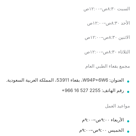
السبت ٨:٣٠ص–١٢:٠٠ص
الأحد ٨:٣٠ص–١٢:٠٠ص
الاثنين ٨:٣٠ص–١٢:٠٠ص
الثلاثاء ٨:٣٠ص–١٢:٠٠ص
مجمع بقعاء الطبي العام
العنوان: W94P+6W6، بقعاء 53911، المملكة العربية السعودية.
رقم الهاتف: ‏‪+966 16 527 2255‬‏
مواعيد العمل
الأربعاء ٩:٠٠ص–٩:٠٠م
الخميس ٩:٠٠ص–٩:٠٠م