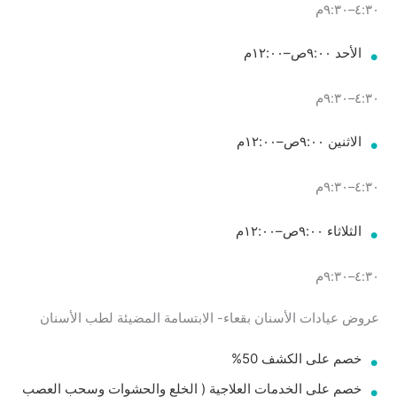
٤:٣٠–٩:٣٠م
الأحد ٩:٠٠ص–١٢:٠٠م
٤:٣٠–٩:٣٠م
الاثنين ٩:٠٠ص–١٢:٠٠م
٤:٣٠–٩:٣٠م
الثلاثاء ٩:٠٠ص–١٢:٠٠م
٤:٣٠–٩:٣٠م
عروض عيادات الأسنان بقعاء- الابتسامة المضيئة لطب الأسنان
خصم على الكشف 50%
خصم على الخدمات العلاجية ( الخلع والحشوات وسحب العصب