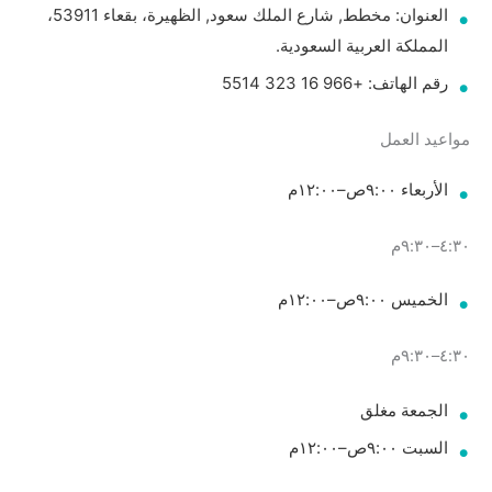
العنوان: مخطط, شارع الملك سعود, الظهيرة، بقعاء 53911،
المملكة العربية السعودية.
رقم الهاتف: +966 16 323 5514
مواعيد العمل
الأربعاء ٩:٠٠ص–١٢:٠٠م
٤:٣٠–٩:٣٠م
الخميس ٩:٠٠ص–١٢:٠٠م
٤:٣٠–٩:٣٠م
الجمعة مغلق
السبت ٩:٠٠ص–١٢:٠٠م