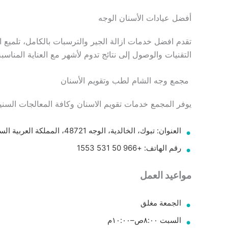
أفضل عيادات الأسنان الوجه
تقدم افضل خدمات ازالة الجير والترسبات بالكامل، تلميع 
التقنيات والوصول إلى نتائج تدوم لأشهر مع العناية المناسب
مجمع وجه الشام لطب وتقويم الأسنان
يوفر المجمع خدمات تقويم الاسنان وكافة المعالجات السنية ا
العنوان: تبوك، الخالدية، الوجه 48721، المملكة العربية السعودية.
رقم الهاتف: +966 50 531 1553
مواعيد العمل
الجمعة مغلق
السبت ٨:٠٠ص–١٠:٠٠م