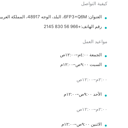
كيفية التواصل
العنوان: 6FP3+Q6M، البلد، الوجه 48917، المملكة العربية السعودية
رقم الهاتف:+966 56 830 2145
مواعيد العمل
الجمعة ٤:٠٠م–١٢:٠٠ص
السبت ٩:٠٠ص–١٢:٠٠م
٢:٠٠م–١٢:٠٠ص
الأحد ٩:٠٠ص–١٢:٠٠م
٢:٠٠م–١٢:٠٠ص
الاثنين ٩:٠٠ص–١٢:٠٠م