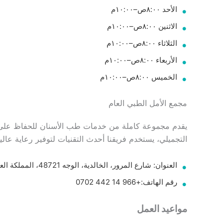
الأحد ٨:٠٠ص–١٠:٠٠م
الاثنين ٨:٠٠ص–١٠:٠٠م
الثلاثاء ٨:٠٠ص–١٠:٠٠م
الأربعاء ٨:٠٠ص–١٠:٠٠م
الخميس ٨:٠٠ص–١٠:٠٠م
مجمع الأمل الطبي العام
يقدم مجموعة كاملة من خدمات طب الأسنان للحفاظ على اب
التجميلي، يستخدم فريقنا أحدث التقنيات لتوفير رعاية عالي
العنوان: شارع المرور، الخالدية، الوجه 48721، المملكة العربية السعودية
رقم الهاتف:+966 14 442 0702
مواعيد العمل