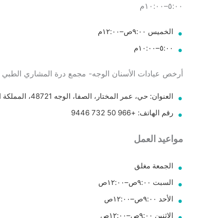
٥:٠٠–١٠:٠٠م
الخميس ٩:٠٠ص–١٢:٠٠م
٥:٠٠–١٠:٠٠م
أرخص عيادات الأسنان الوجه- مجمع درة المشاري الطبي | rrat Almashari Medical Complex
العنوان: حي، عمر المختار، الصفا، الوجه 48721، المملكة العربية السعودية.
رقم الهاتف: +966 50 732 9446
مواعيد العمل
الجمعة مغلق
السبت ٩:٠٠ص–١٢:٠٠ص
الأحد ٩:٠٠ص–١٢:٠٠ص
الاثنين ٩:٠٠ص–١٢:٠٠ص