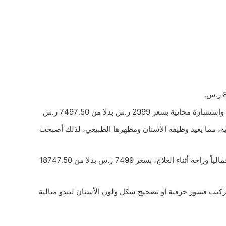
اعية، مما يعيد وظيفة الأسنان ومظهرها الطبيعي، لذلك أصبحت
خصم 60 % على التقويم الشفاف، حيث يعد تقنية حديثة لتصحيح مشاكل الأسنان باستخدام قوالب شفافة قابلة للإزالة، تمنح مظهراً جمالياً وراحة أثناء العلاج، بسعر 7499 ر.س بدلا من 18747.50
تركيب قشور خزفية أو تصحيح شكل ولون الأسنان لتبدو مثالية