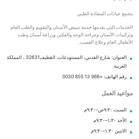
مجمع عيادات السعادة الطبي
الخدمات التي يقدمها خدمة تبييض الأسنان والتقويم والطب العام
وتركيبات الأسنان وجراحة الوجه والفكين وزراعة أسنان وطب
الأطفال العام وعلاج العصب.
العنوان: شارع القدس، المستودعات، القطيف‎ 32631، المملكة
العربية.
رقم الهاتف: +966 13 855 0030
مواعيد العمل
السبت ٩:٣٠ص–٩:٣٠م
الأحد ١:٣٠–٩:٣٠م
الاثنين ١:٣٠–٩:٣٠م