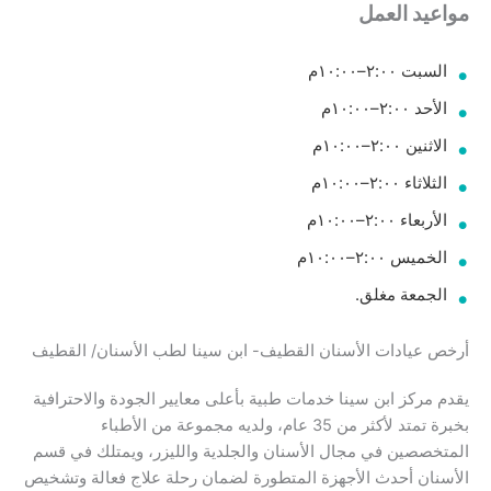
مواعيد العمل
السبت ٢:٠٠–١٠:٠٠م
الأحد ٢:٠٠–١٠:٠٠م
الاثنين ٢:٠٠–١٠:٠٠م
الثلاثاء ٢:٠٠–١٠:٠٠م
الأربعاء ٢:٠٠–١٠:٠٠م
الخميس ٢:٠٠–١٠:٠٠م
الجمعة مغلق.
أرخص عيادات الأسنان القطيف- ابن سينا لطب الأسنان/ القطيف
يقدم مركز ابن سينا خدمات طبية بأعلى معايير الجودة والاحترافية
بخبرة تمتد لأكثر من 35 عام، ولديه مجموعة من الأطباء
المتخصصين في مجال الأسنان والجلدية والليزر، ويمتلك في قسم
الأسنان أحدث الأجهزة المتطورة لضمان رحلة علاج فعالة وتشخيص