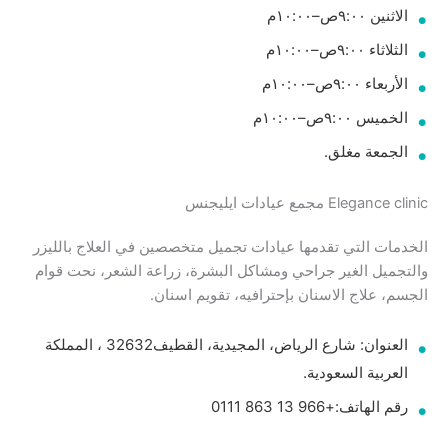
الاثنين ٩:٠٠ص–١٠:٠٠م
الثلاثاء ٩:٠٠ص–١٠:٠٠م
الأربعاء ٩:٠٠ص–١٠:٠٠م
الخميس ٩:٠٠ص–١٠:٠٠م
الجمعة مغلق.
Elegance clinic مجمع عيادات ايليجنس
الخدمات التي تقدمها عيادات تجميل متخصصين في العلاج بالليزر
والتجميل الغير جراحي ومشاكل البشرة، زراعة الشعر، نحت قوام
الجسم، علاج الاسنان بإحترافيه، تقويم اسنان.
العنوان: شارع الرياض، المجيدية، القطيف‎ 32632، المملكة
العربية السعودية.
رقم الهاتف:+966 13 863 0111