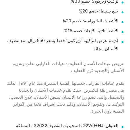
تركيب زيركون: خصم 30%
خلع بسيط: خصم 20%
الأشعات البانورامية: خصم 20%
الأشعة ثلاثية الأبعاد: خصم 15%
لديهم عرض لتركيبة “زيركون” فقط بسعر 550 ريال، مع تنظيف
الأسنان مجانًا.
عروض عيادات الأسنان القطيف- عيادات الفارابي لطب وتقويم
الأسنان والجلدية فرع القطيف
تقدم عيادات الفارابي خدماتها الطبية المميزة منذ عام 1991، لذلك
هي مصدر ثقة للكثيرين، حيث تقدم خدمات الأسنان والجلدية
والتجميل والتي تضم زراعة الأسنان تبييض الأسنان، علاج العصب،
التركيبات، وتقويم الأسنان، وذلك تحت إشراف نخبة من الكوادر
الطبية ذوي الخبرة.
العنوان: G2W9+HJ، المجيدية، القطيف‎ 32632، المملكة