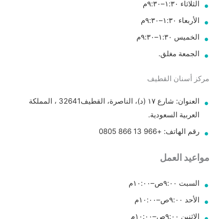
الثلاثاء ١:٣٠–٩:٣٠م
الأربعاء ١:٣٠–٩:٣٠م
الخميس ١:٣٠–٩:٣٠م
الجمعة مغلق.
مركز أسنان القطيف
العنوان: شارع ١٧ (د)، الناصرة، القطيف‎ 32641، المملكة
العربية السعودية.
رقم الهاتف: +966 13 866 0805
مواعيد العمل
السبت ٩:٠٠ص–١٠:٠٠م
الأحد ٩:٠٠ص–١٠:٠٠م
الاثنين ٩:٠٠ص–١٠:٠٠م