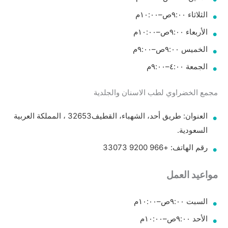
الثلاثاء ٩:٠٠ص–١٠:٠٠م
الأربعاء ٩:٠٠ص–١٠:٠٠م
الخميس ٩:٠٠ص–٩:٠٠م
الجمعة ٤:٠٠–٩:٠٠م
مجمع الخضراوي لطب الاسنان والجلدية
العنوان: طريق أحد، الشهباء، القطيف‎ 32653، المملكة العربية
السعودية.
رقم الهاتف: +966 9200 33073
مواعيد العمل
السبت ٩:٠٠ص–١٠:٠٠م
الأحد ٩:٠٠ص–١٠:٠٠م