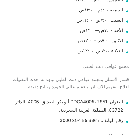
الجمعة ٤:٠٠م–١٢:٠٠ص
السبت ٧:٠٠ص–١٢:٠٠ص
الأحد ٧:٠٠ص–١٢:٠٠ص
الاثنين ٧:٠٠ص–١٢:٠٠ص
الثلاثاء ٧:٠٠ص–١٢:٠٠ص
مجمع عوافي دنت الطبي
قسم الأسنان بمجمع عوافي دنت الطبي توجد به أحدث التقنيات
لعلاج وتقويم الأسنان، بتعقيم عالي الجودة ونتائج دقيقة.
العنوان: GDGA4005، 7851 أبو بكر الصديق، 4005، الدائر
83722، المملكة العربية السعودية.
رقم الهاتف: +966 55 394 3000