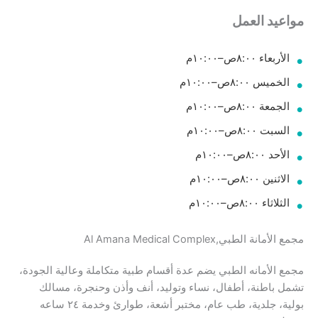
مواعيد العمل
الأربعاء ٨:٠٠ص–١٠:٠٠م
الخميس ٨:٠٠ص–١٠:٠٠م
الجمعة ٨:٠٠ص–١٠:٠٠م
السبت ٨:٠٠ص–١٠:٠٠م
الأحد ٨:٠٠ص–١٠:٠٠م
الاثنين ٨:٠٠ص–١٠:٠٠م
الثلاثاء ٨:٠٠ص–١٠:٠٠م
مجمع الأمانة الطبي,Al Amana Medical Complex
مجمع الأمانه الطبي يضم عدة أقسام طبية متكاملة وعالية الجودة،
تشمل باطنة، أطفال، نساء وتوليد، أنف وأذن وحنجرة، مسالك
بولية، جلدية، طب عام، مختبر أشعة، طوارئ وخدمة ٢٤ ساعه