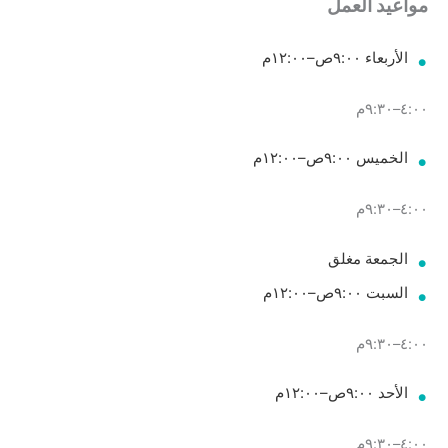
مواعيد العمل
الأربعاء ٩:٠٠ص–١٢:٠٠م
٤:٠٠–٩:٣٠م
الخميس ٩:٠٠ص–١٢:٠٠م
٤:٠٠–٩:٣٠م
الجمعة مغلق
السبت ٩:٠٠ص–١٢:٠٠م
٤:٠٠–٩:٣٠م
الأحد ٩:٠٠ص–١٢:٠٠م
٤:٠٠–٩:٣٠م