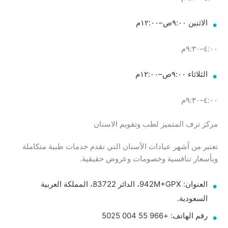
الاثنين ٩:٠٠ص–١٢:٠٠م
٤:٠٠–٩:٣٠م
الثلاثاء ٩:٠٠ص–١٢:٠٠م
٤:٠٠–٩:٣٠م
مركز ترف المتميز لطب وتقويم الاسنان
تعتبر من أشهر عيادات الأسنان التي تقدم خدمات طبية متكاملة
وبأسعار تنافسية وخصومات وعروض حقيقية.
العنوان: 942M+GPX، الدائر 83722، المملكة العربية
السعودية.
رقم الهاتف: +966 55 004 5025